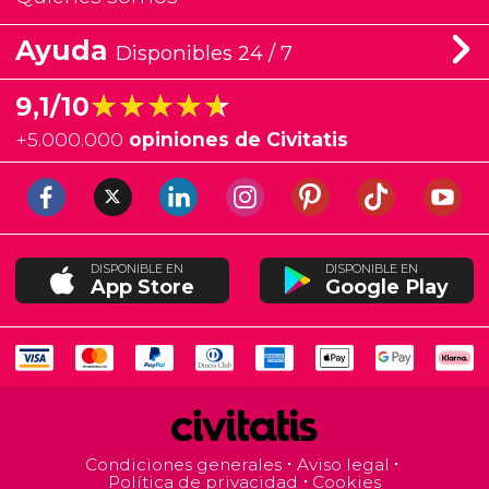
Ayuda
Disponibles 24 / 7
★★★★★
★★★★★
9,1/10
+
5.000.000
opiniones de Civitatis
DISPONIBLE EN
DISPONIBLE EN
App Store
Google Play
Condiciones generales
Aviso legal
Política de privacidad
Cookies