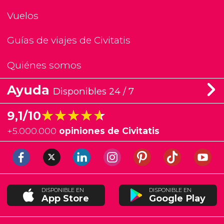
Vuelos
Guías de viajes de Civitatis
Quiénes somos
Ayuda
Disponibles 24 / 7
★★★★★
★★★★★
9,1/10
+
5.000.000
opiniones de Civitatis
DISPONIBLE EN
DISPONIBLE EN
App Store
Google Play