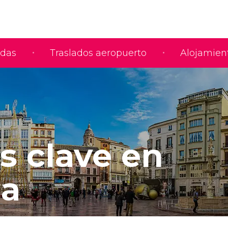
adas
Traslados aeropuerto
Alojamien
s clave en
ga