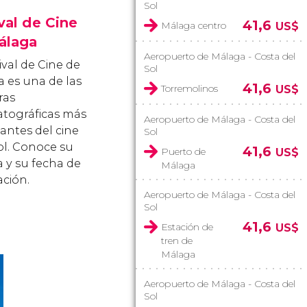
Sol
val de Cine
41,6
Málaga centro
US$
álaga
Aeropuerto de Málaga - Costa del
ival de Cine de
Sol
 es una de las
41,6
Torremolinos
US$
ras
tográficas más
Aeropuerto de Málaga - Costa del
antes del cine
Sol
l. Conoce su
41,6
Puerto de
US$
a y su fecha de
Málaga
ación.
Aeropuerto de Málaga - Costa del
Sol
41,6
Estación de
US$
tren de
Málaga
Aeropuerto de Málaga - Costa del
Sol