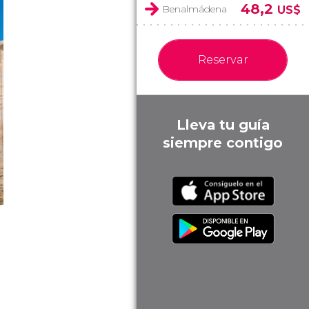
48,2
Benalmádena
US$
Reservar
Lleva tu guía
siempre contigo