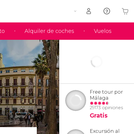
to
Alquiler de coches
Vuelos
Tu carrito está vacío
Free tour por
Málaga
29173 opiniones
Gratis
Excursión al