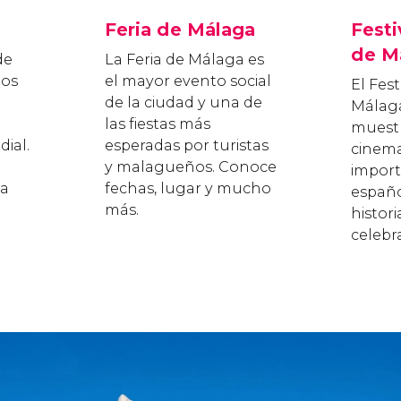
Feria de Málaga
Festi
de M
de
La Feria de Málaga es
los
el mayor evento social
El Fest
de la ciudad y una de
Málaga
las fiestas más
muest
ial.
esperadas por turistas
cinema
y malagueños. Conoce
import
la
fechas, lugar y mucho
españo
más.
histori
celebr