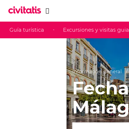
Guía turística
Excursiones y visitas gui
Información general
Fecha
Mála