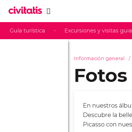
Guía turística
Excursiones y visitas gui
Información general
Fotos
En nuestros álb
Descubre la bell
Picasso con nues