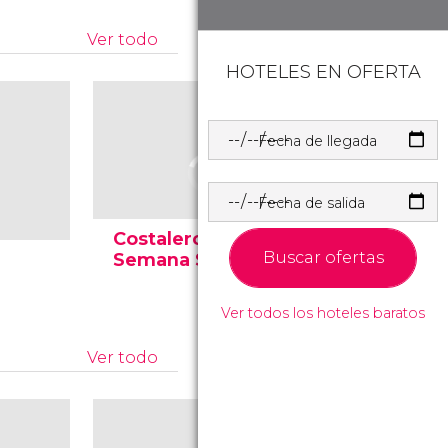
Ver todo
HOTELES EN OFERTA
Fecha de llegada
Fecha de salida
Costaleros en
Semana 
Buscar ofertas
Semana Santa
Málaga
Ver todos los hoteles baratos
Ver todo