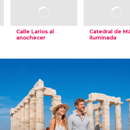
Calle Larios al
Catedral de M
anochecer
iluminada