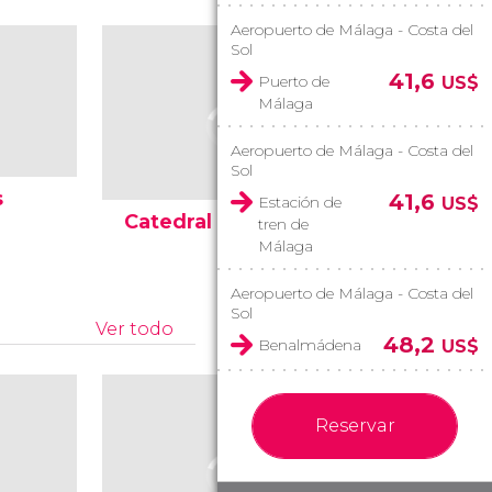
Aeropuerto de Málaga - Costa del
Sol
41,6
Puerto de
US$
Málaga
Aeropuerto de Málaga - Costa del
Sol
s
Muralla 
41,6
Estación de
US$
Catedral de Málaga
Alcazab
tren de
Málaga
Aeropuerto de Málaga - Costa del
Sol
Ver todo
48,2
Benalmádena
US$
Reservar