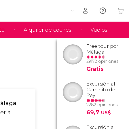
to
Alquiler de coches
Vuelos
Tu carrito está vacío
Free tour por
Málaga
29172 opiniones
Gratis
Excursión al
Caminito del
Rey
Málaga
.
2282 opiniones
er a
69,7
US$
Excursión a