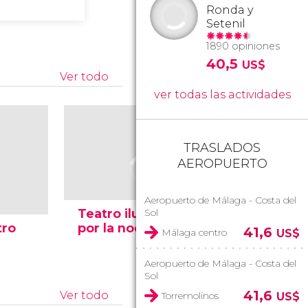
Ronda y
Setenil
1890 opiniones
40,5
US$
Ver todo
ver todas las actividades
TRASLADOS
AEROPUERTO
Aeropuerto de Málaga - Costa del
Teatro iluminado
Sol
tro
por la noche
Interior 
41,6
Málaga centro
US$
Aeropuerto de Málaga - Costa del
Sol
41,6
Ver todo
Torremolinos
US$