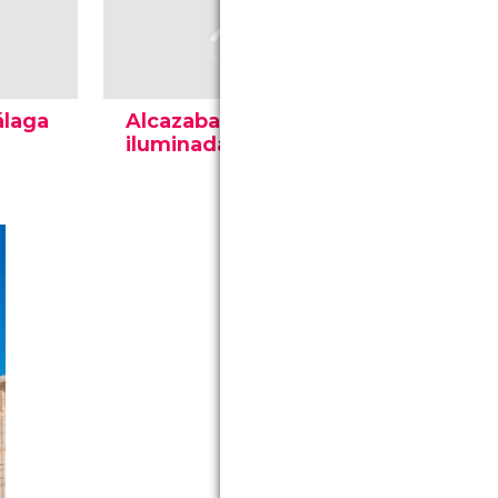
álaga
Alcazaba de Málaga
Catedral 
iluminada
anochec