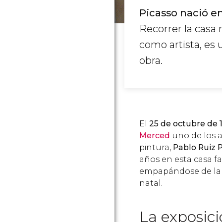
Picasso nació e
Recorrer la casa 
como artista, es
obra.
El
25 de octubre de 
Merced
uno de los ar
pintura,
Pablo Ruiz 
años en esta casa fa
empapándose de la in
natal.
La exposic