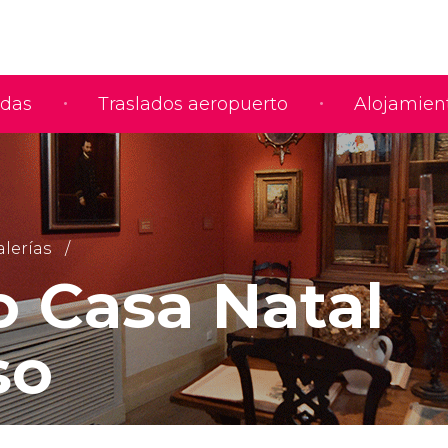
adas
Traslados aeropuerto
Alojamien
lerías
 Casa Natal
so