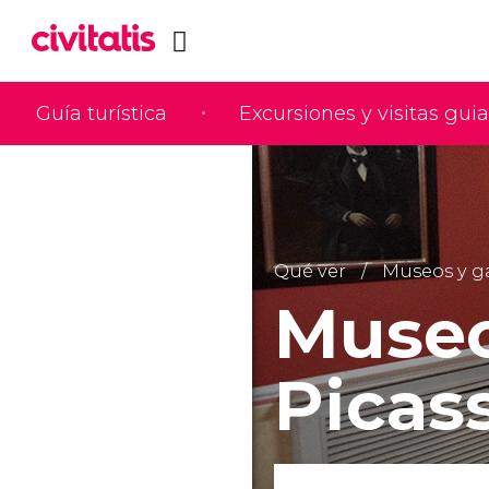
Guía turística
Excursiones y visitas gui
Qué ver
Museos y ga
Museo
Picas