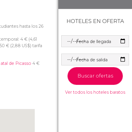
HOTELES EN OFERTA
udiantes hasta los 26
 temporal: 4
€
(4,61
Fecha de llegada
,50
€
(2,88
US$
) tarifa
Fecha de salida
atal de Picasso
4
€
Buscar ofertas
Ver todos los hoteles baratos