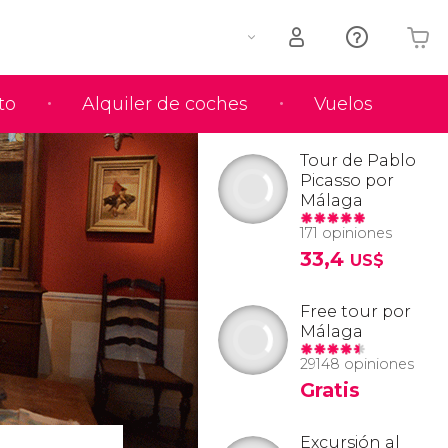
to
Alquiler de coches
Vuelos
Tu carrito está vacío
Tour de Pablo
Picasso por
Málaga
171 opiniones
33,4
US$
Free tour por
Málaga
29148 opiniones
Gratis
Excursión al