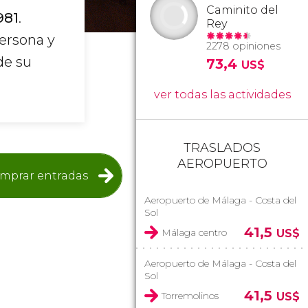
Caminito del
981
.
Rey
persona y
2278 opiniones
de su
73,4
US$
ver todas las actividades
TRASLADOS
AEROPUERTO
mprar entradas
Aeropuerto de Málaga - Costa del
Sol
41,5
Málaga centro
US$
Aeropuerto de Málaga - Costa del
Sol
41,5
Torremolinos
US$