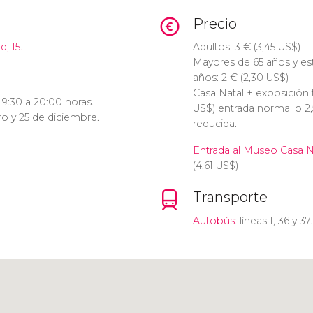
Precio
, 15.
Adultos: 3
€
(3,45
US$
)
Mayores de 65 años y est
años: 2
€
(2,30
US$
)
Casa Natal + exposición
 9:30 a 20:00 horas.
US$
) entrada normal o 2
ro y 25 de diciembre.
reducida.
Entrada al Museo Casa N
(4,61
US$
)
Transporte
Autobús
: líneas 1, 36 y 37.
Pulsa para usar el mapa